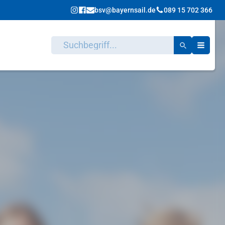
bsv@bayernsail.de
089 15 702 366