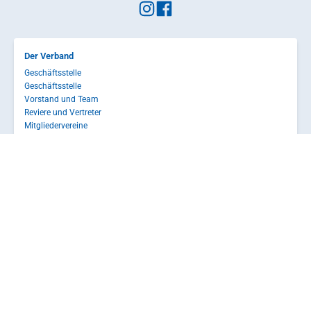
Der Verband
Geschäftsstelle
Geschäftsstelle
Vorstand und Team
Reviere und Vertreter
Mitgliedervereine
Verbände
Sport
Regattakalender
Kader
Leistungszentren
Sportkonzept
Klassen
Ausbildung