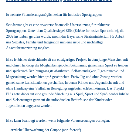
Erweiterte Finanzierungsmöglichkeiten für inklusive Sportgruppen
Seit Januar gibt es eine erweiterte finanzielle Unterstützung für inklusive
Sportgruppen. Unter dem Qualitätssiegel EISs (Erlebte Inklusive Sportschule), die
2009 ins Leben gerufen wurde, macht das Bayerische Staatsministerium für Arbeit
uns Soziales, Familie und Integration nun eine neue und nachhaltige
Anschubfinanzierung möglich.
EISs ist bisher deutschlandweit ein einzigartiges Projekt, in dem junge Menschen mit
und ohne Handicap die Möglichkeit geboten bekommen, gemeinsam Sport zu treiben
und spielerisch Berühungsängste abzubauen. Selbstständigkeit, Eigeninitiative und
Mitgestaltung werden hier groß geschrieben. Freiwillig und ohne Zwang werden
gemeinsame Lernsituationen geschaffen, in denen Kinder und Jugendliche mit und
ohne Handicap eine Vielfalt an Bewegungsangeboten erleben können. Das Projekt
EISs setzt dabei auf eine gesunde Mischung aus Spiel, Sport und Spaß, wobei Inhalte
und Zielsetzungen ganz auf die individuellen Bedürfnisse der Kinder oder
Jugendlichen angepasst werden.
EISs kann beantragt werden, wenn folgende Voraussetzungen vorliegen:
ärztliche Überwachung der Gruppe (abrufbereit!)