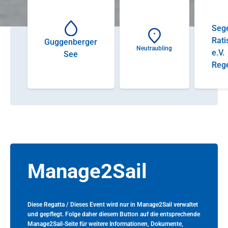
Sege
Rati
Guggenberger
Neutraubling
e.V.
See
Reg
Manage2Sail
Diese Regatta / Dieses Event wird nur in Manage2Sail verwaltet
und gepflegt. Folge daher diesem Button auf die entsprechende
Manage2Sail-Seite für weitere Informationen, Dokumente,