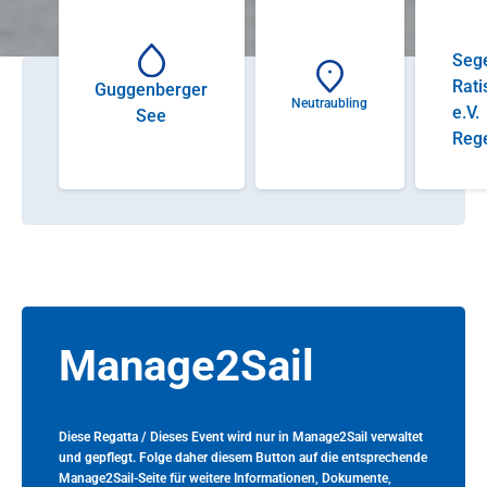
Sege
Rati
Guggenberger
Neutraubling
e.V.
See
Reg
Manage2Sail
Diese Regatta / Dieses Event wird nur in Manage2Sail verwaltet
und gepflegt. Folge daher diesem Button auf die entsprechende
Manage2Sail-Seite für weitere Informationen, Dokumente,