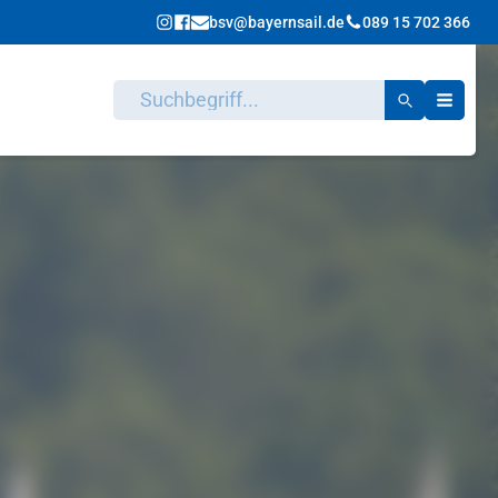
bsv@bayernsail.de
089 15 702 366