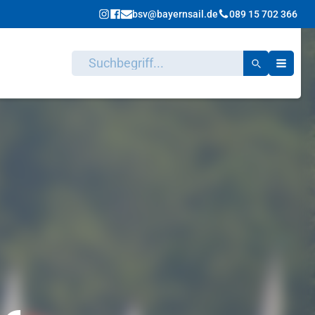
bsv@bayernsail.de
089 15 702 366