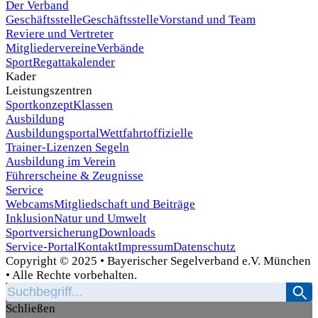
Der Verband
Geschäftsstelle
Geschäftsstelle
Vorstand und Team
Reviere und Vertreter
Mitgliedervereine
Verbände
Sport
Regattakalender
Kader
Leistungszentren
Sportkonzept
Klassen
Ausbildung
Ausbildungsportal
Wettfahrtoffizielle
Trainer-Lizenzen Segeln
Ausbildung im Verein
Führerscheine & Zeugnisse
Service
Webcams
Mitgliedschaft und Beiträge
Inklusion
Natur und Umwelt
Sportversicherung
Downloads
Service-Portal
Kontakt
Impressum
Datenschutz
Copyright © 2025 • Bayerischer Segelverband e.V. München
• Alle Rechte vorbehalten.
Schließen