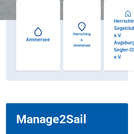
Herrschi
Segelclu
Herrsching
e.V.
Ammersee
a.
Augsbur
Ammersee
Segler-C
e.V.
Manage2Sail