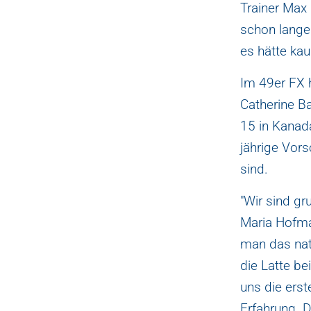
Trainer Max
schon lange
es hätte ka
Im 49er FX 
Catherine B
15 in Kanada
jährige Vors
sind.
"Wir sind gr
Maria Hofma
man das nat
die Latte be
uns die ers
Erfahrung. 