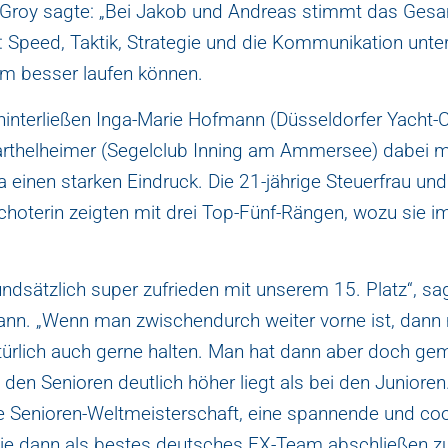
 Groy sagte: „Bei Jakob und Andreas stimmt das Ges
: Speed, Taktik, Strategie und die Kommunikation unte
um besser laufen können.
hinterließen Inga-Marie Hofmann (Düsseldorfer Yacht-
arthelheimer (Segelclub Inning am Ammersee) dabei m
 einen starken Eindruck. Die 21-jährige Steuerfrau und
choterin zeigten mit drei Top-Fünf-Rängen, wozu sie 
undsätzlich super zufrieden mit unserem 15. Platz“, sa
nn. „Wenn man zwischendurch weiter vorne ist, dann
ürlich auch gerne halten. Man hat dann aber doch gem
i den Senioren deutlich höher liegt als bei den Junioren
te Senioren-Weltmeisterschaft, eine spannende und co
Die dann als bestes deutsches FX-Team abschließen z