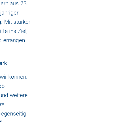
lern aus 23
jähriger
. Mit starker
te ins Ziel,
d errangen
tark
wir können.
ob
 und weitere
re
gegenseitig
“