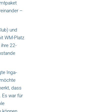
amtpaket
reinander –
Club) und
it WM-Platz
 ihre 22-
imstande
gte Inga-
 möchte
erkt, dass
. Es war für
ole
u können,