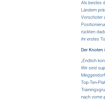
Als bestes 
Ländern präs
Vorschoter a
Positionieru
rückten dad
ihr erstes T
Der Knoten 
„Endlich ko
Wir sind su
Meggendorfer
Top-Ten-Plat
Trainingsgru
nach vorne 