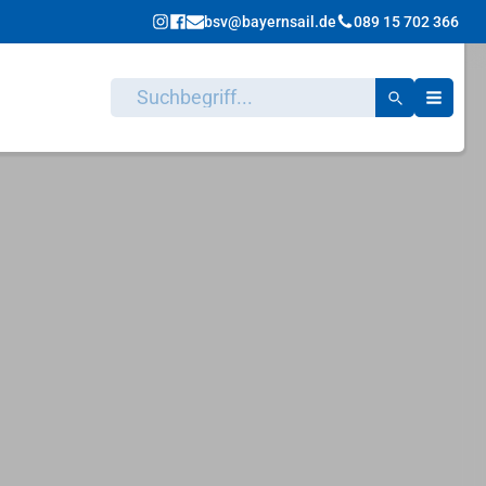
bsv@bayernsail.de
089 15 702 366