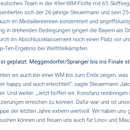
deutsches Team in der 49er-WM-Flotte mit 65 Skiffseg
entierten sich der 26-jährige Steuermann und sein 25-
uch im Medaillenrennen konzentriert und angriffslustig
ng in drehenden Bedingungen gingen die Bayern als Drit
urch im Abschlussklassement noch einen Platz vor un
op-Ten-Ergebnis bei Welttitelkämpfen.
ist geplatzt: Meggendorfer/Spranger bis ins Finale s
nnten wir auch bei einer WM bis zum Ende zeigen, was 
per happy und auch erleichtert“, sagte Steuermann Jak
. Und weiter: „Jetzt hoffen wir, Konstanz reinbringen
zierungen erreichen zu können. Dafür war und ist unse
ppe der letzten Jahre extrem wertvoll. Wir haben uns 
pushen können und freuen uns auch für Linov und Max.