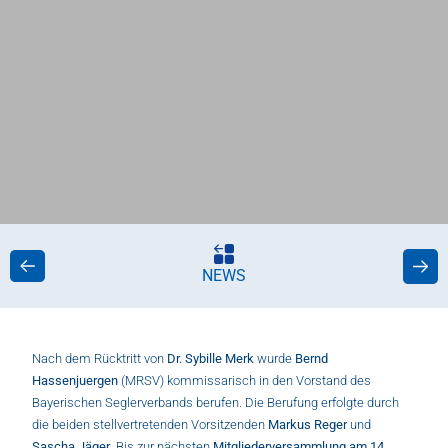
NEWS
Nach dem Rücktritt von
Dr. Sybille Merk
wurde
Bernd
Hassenjuergen
(MRSV) kommissarisch in den Vorstand des
Bayerischen Seglerverbands berufen. Die Berufung erfolgte durch
die beiden stellvertretenden Vorsitzenden
Markus Reger
und
Sascha Jäger
. Bis zur nächsten
Mitgliederversammlung am 14.