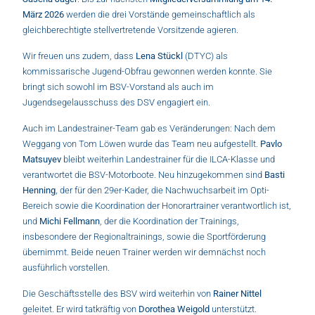
März 2026
werden die drei Vorstände gemeinschaftlich als
gleichberechtigte stellvertretende Vorsitzende agieren.
Wir freuen uns zudem, dass
Lena Stückl
(DTYC) als
kommissarische Jugend-Obfrau gewonnen werden konnte. Sie
bringt sich sowohl im BSV-Vorstand als auch im
Jugendsegelausschuss des DSV engagiert ein.
Auch im Landestrainer-Team gab es Veränderungen: Nach dem
Weggang von Tom Löwen wurde das Team neu aufgestellt.
Pavlo
Matsuyev
bleibt weiterhin Landestrainer für die ILCA-Klasse und
verantwortet die BSV-Motorboote. Neu hinzugekommen sind
Basti
Henning
, der für den 29er-Kader, die Nachwuchsarbeit im Opti-
Bereich sowie die Koordination der Honorartrainer verantwortlich ist,
und
Michi Fellmann
, der die Koordination der Trainings,
insbesondere der Regionaltrainings, sowie die Sportförderung
übernimmt. Beide neuen Trainer werden wir demnächst noch
ausführlich vorstellen.
Die Geschäftsstelle des BSV wird weiterhin von
Rainer Nittel
geleitet. Er wird tatkräftig von
Dorothea Weigold
unterstützt.