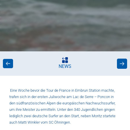
NEWS
Eine Woche bevor die Tour de France in Embrun Station machte,
trafen sich in der ersten Juliwoche am Lac de Serre – Poncon in
den südfranzösischen Alpen die europäischen Nachwuchssurfer,
um ihre Meister zu ermitteln. Unter den 340 Jugendlichen gingen
lediglich zwei deutsche Surfer an den Start, neben Moritz startete
auch Matti Winkler vom SC Öhningen.