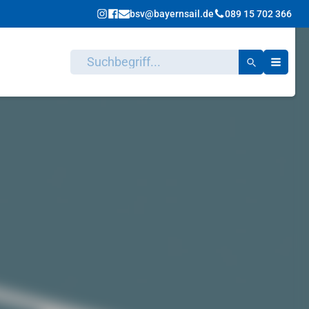
bsv@bayernsail.de
089 15 702 366