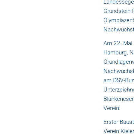
Landessegel
Grundstein 
Olympiazentr
Nachwuchsf
Am 22. Mai 
Hamburg, Ni
Grundlagenv
Nachwuchsk
am DSV-Bund
Unterzeichne
Blankeneser
Verein.
Erster Baus
Verein Kiel