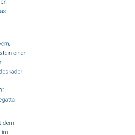
den
das
ern,
tein einen
n
deskader
YC,
egatta
it dem
n im