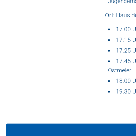
Jugenderh
Ort: Haus d
17.00 Uh
17.15 U
17.25 U
17.45 U
Ostmeier
18.00 U
19.30 U