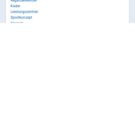
Regattakalender
Kader
Leistungszentren
Sportkonzept
Klassen
Ausbildung
Ausbildungsportal
Wettfahrtoffizielle
Trainer-Lizenzen Segeln
Ausbildung im Verein
Führerscheine & Zeugnisse
Service
Webcams
Mitgliedschaft und Beiträge
Inklusion
Natur und Umwelt
Sportversicherung
Downloads