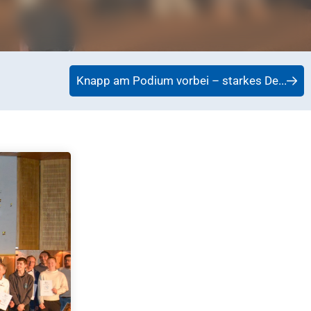
Knapp am Podium vorbei – starkes De...