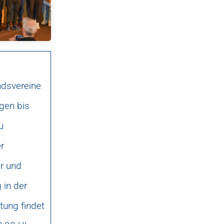
ndsvereine
gen bis
u
r
er und
 in der
tung findet