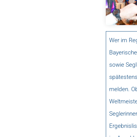
Wer im Reg
Bayerische
sowie Segl
spätestens
melden. Ob
Weltmeister
Seglerinnen
Ergebnislis