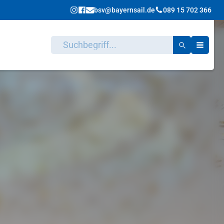
bsv@bayernsail.de
089 15 702 366