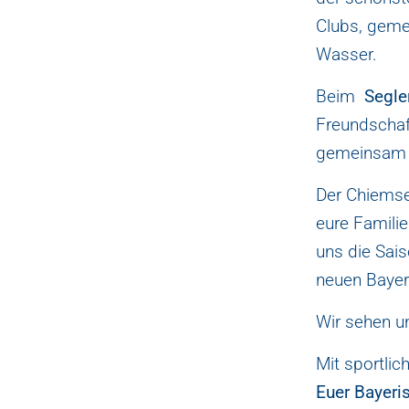
Clubs, geme
Wasser.
Beim
Segle
Freundschaf
gemeinsam K
Der Chiemse
eure Famili
uns die Sai
neuen Bayer
Wir sehen u
Mit sportli
Euer Bayeri