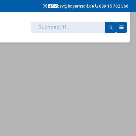
bsv@bayernsail.de
089 15 702 366