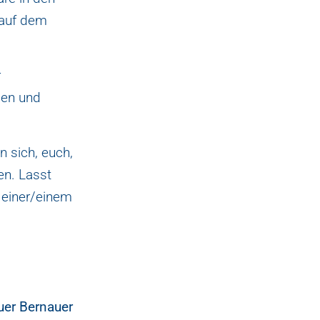
 auf dem
r
sen und
 sich, euch,
en. Lasst
 einer/einem
uer Bernauer