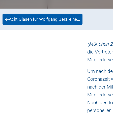
Acht Glasen für Wolfgang Gerz, eine...
(München 2
die Vertrete
Mitgliederv
Um nach der
Coronazeit 
nach der Mi
Mitgliederv
Nach den for
personellen