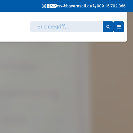
bsv@bayernsail.de
089 15 702 366