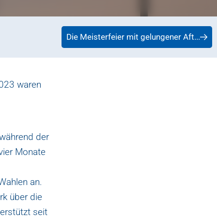
Die Meisterfeier mit gelungener Aft...
2023 waren
 während der
vier Monate
Wahlen an.
rk über die
rstützt seit