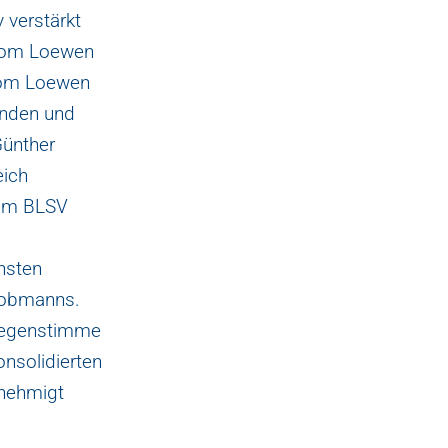
 verstärkt
 Tom Loewen
Tom Loewen
fanden und
Günther
eich
 im BLSV
chsten
ndobmanns.
 Gegenstimme
onsolidierten
enehmigt