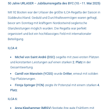
50 Jahre URLASER – Jubiläumsregatta des BYC (10.–11. Mai 2025)
Mit 92 Booten war der Urlaser die größte ILCA-Regatta der Saison in
Süddeutschland. Geduld und Durchhaltevermögen waren gefragt,
bevor am Sonntag mit kräftigem Nordostwind seglerische
Glanzleistungen möglich wurden. Die Regatta war perfekt
organisiert und bot ein hochklassiges Feld mit internationaler
Beteiligung.
ILCA 4:
Michel von Saint André (DSC)
segelte mit zwei ersten Plätzen
und konstanten Leistungen auf einen starken
2. Platz
in der
Gesamtwertung.
Camill von Manstein (YCSS)
wurde
Dritter
, erneut mit soliden
Top-Platzierungen.
Finnja Springer (YCN)
zeigte ihr Potenzial mit einem starken
4.
Platz
.
ILCA 6:
Anna Kleehammer (MRSV)
festigte ihre gute Frühform mit