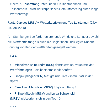
einem
7. Gesamtrang
unter über 30 Teilnehmerinnen und
Teilnehmern – trotz der körperlichen Herausforderung durch lange
Wettfahrttage.
Rasta-Cup des MRSV – Wetterkapriolen und Top-Leistungen (24.–
25. Mai 2025)
Am Starnberger See forderten drehende Winde und Schauer sowohl
die Wettfahrtleitung als auch die Seglerinnen und Segler. Nur am
Sonntag konnten vier Wettfahrten gesegelt werden.
ILCA 4:
Michel von Saint André (DSC)
dominierte souverän mit
vier
Wettfahrtsiegen
– ein beeindruckender Auftritt.
Finnja Springer (YCN)
festigte mit Platz 2 ihren Platz in der
Spitze.
Camill von Manstein (MRSV)
folgte auf Rang 3.
Philipp Mitsch (MRSV)
und
Luisa Schwenold
(MRSV)
platzierten sich in den Top 10.