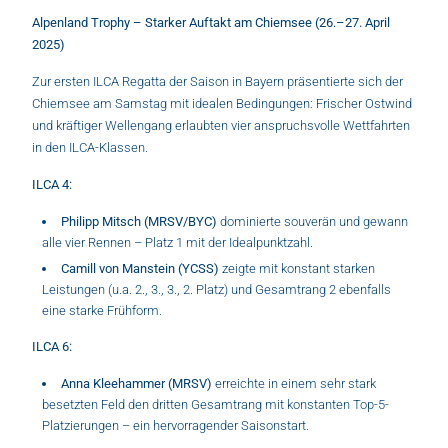
Alpenland Trophy – Starker Auftakt am Chiemsee (26.–27. April
2025)
Zur ersten ILCA Regatta der Saison in Bayern präsentierte sich der
Chiemsee am Samstag mit idealen Bedingungen: Frischer Ostwind
und kräftiger Wellengang erlaubten vier anspruchsvolle Wettfahrten
in den ILCA-Klassen.
ILCA 4:
Philipp Mitsch (MRSV/BYC)
dominierte souverän und gewann
alle vier Rennen – Platz 1 mit der Idealpunktzahl.
Camill von Manstein (YCSS)
zeigte mit konstant starken
Leistungen (u.a. 2., 3., 3., 2. Platz) und Gesamtrang 2 ebenfalls
eine starke Frühform.
ILCA 6:
Anna Kleehammer (MRSV)
erreichte in einem sehr stark
besetzten Feld den dritten Gesamtrang mit konstanten Top-5-
Platzierungen – ein hervorragender Saisonstart.