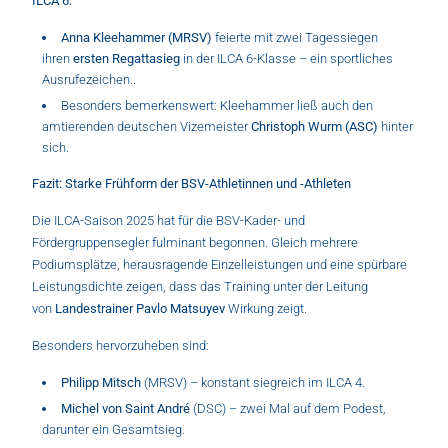
ILCA 6:
Anna Kleehammer (MRSV)
feierte mit zwei Tagessiegen
ihren
ersten Regattasieg
in der ILCA 6-Klasse – ein sportliches
Ausrufezeichen..
Besonders bemerkenswert: Kleehammer ließ auch den
amtierenden deutschen Vizemeister
Christoph Wurm (ASC)
hinter
sich.
Fazit: Starke Frühform der BSV-Athletinnen und -Athleten
Die ILCA-Saison 2025 hat für die BSV-Kader- und
Fördergruppensegler fulminant begonnen. Gleich mehrere
Podiumsplätze, herausragende Einzelleistungen und eine spürbare
Leistungsdichte zeigen, dass das Training unter der Leitung
von
Landestrainer Pavlo Matsuyev
Wirkung zeigt.
Besonders hervorzuheben sind:
Philipp Mitsch
(MRSV) – konstant siegreich im ILCA 4.
Michel von Saint André
(DSC) – zwei Mal auf dem Podest,
darunter ein Gesamtsieg.