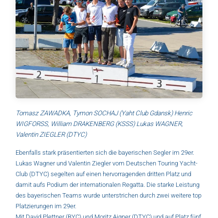
Tomasz ZAWADKA, Tymon SOCHAJ (Yaht Club Gdansk) Henric
WIGFORSS, William DRAKENBERG (KSSS) Lukas WAGNER,
Valentin ZIEGLER (DTYC)
Ebenfalls stark präsentierten sich die bayerischen Segler im 29er.
Lukas Wagner und Valentin Ziegler vom Deutschen Touring Yacht-
Club (DTYC) segelten auf einen hervorragenden dritten Platz und
damit aufs Podium der internationalen Regatta. Die starke Leistung
des bayerischen Teams wurde unterstrichen durch zwei weitere top
Platzierungen im 29er.
Mit David Plettner (BYC) und Moritz Aigner (DTYC) und auf Platz fünf