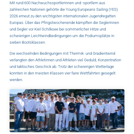
Mit rund 600 Nachwuchssportlerinnen und -sportlern aus
zahlreichen Nationen gehörte die Young Europeans Sailing (YES)
2026 erneut zu den wichtigsten internationalen Jugendregatten
Europas. Über das Pfingstwochenende kämpften die Seglerinnen
und Segler vor Kiel-Schilksee bei sommerlicher Hitze und
schwierigen Leichtwindbedingungen um die Podiumsplätze in
sieben Bootsklassen.
Die wechselnden Bedingungen mit Thermik- und Gradientwind
verlangten den Athletinnen und Athleten viel Geduld, Konzentration
und taktisches Geschick ab. Trotz der schwierigen Wetterlage
konnten in den meisten Klassen vier faire Wettfahrten gesegelt
werden.