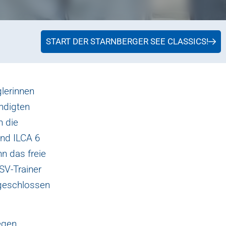
START DER STARNBERGER SEE CLASSICS!
lerinnen
ndigten
 die
und ILCA 6
n das freie
SV-Trainer
geschlossen
egen.