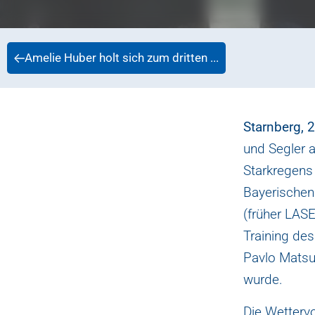
Amelie Huber holt sich zum dritten ...
Starnberg, 
und Segler 
Starkregen
Bayerischen
(früher LAS
Training de
Pavlo Matsu
wurde.
Die Wetterv