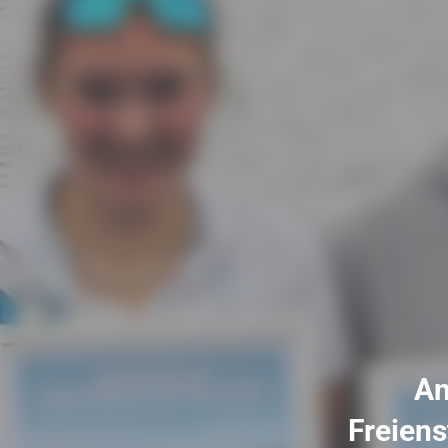
An
Freiens