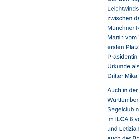
Leichtwinds
zwischen d
Münchner R
Martin vom 
ersten Plat
Präsidentin
Urkunde als
Dritter Mik
Auch in der
Württember
Segelclub n
im ILCA 6 v
und Letizia
auch der Bo