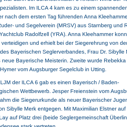
pezialisten. Im ILCA 4 kam es zu einem spannenden
er nach dem ersten Tag führenden Anna Kleehamm
uder- und Segelverein (MRSV) aus Starnberg und
Yachtclub Radolfzell (YRA). Anna Kleehammer konnt
z verteidigen und erhielt bei der Siegerehrung von de
 des Bayerischen Seglerverbandes, Frau Dr. Sibylle 
 neue Bayerische Meisterin. Zweite wurde Rebekka 
a Hymer vom Augsburger Segelclub in Utting.
 LJM der ILCA 6 gab es einen Bayerisch / Baden-
gischen Wettbewerb. Jesper Freienstein vom Augsb
ahm die Siegerurkunde als neuer Bayerischer Juge
on Sibylle Merk entgegen. Mit Maximilian Elstner auf
 Lay auf Platz drei (beide Seglergemeinschaft Überli
densee stark vertreten.