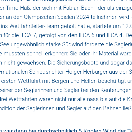
ter Timo Haß, der sich mit Fabian Bach - der als einzig
ter an den Olympischen Spielen 2024 teilnehmen wird 
ins Wettfahrtleiter-Team geholt hatte, startete um 12
 für die ILCA 7, gefolgt von den ILCA 6 und ILCA 4. De
 See ungewöhnlich starke Südwind forderte die Segler
ge mussten schnell erkennen: Sie oder ihr Material war
 nicht gewachsen. Die Sicherungsboote und sogar da
ernationalen Schiedsrichter Holger Herburger aus der 
 ersten Wettfahrt mit Bergen und Helfen beschäftigt u
 keiner der Seglerinnen und Segler bei den Kenterunge
ei Wettfahrten waren nicht nur alle nass bis auf die 
ndition der Seglerinnen und Segler auf den Bahnen lie
 war dann bei durchschnittlich 5 Knoten Wind der T