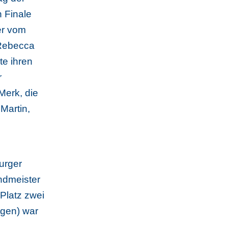
 Finale
er vom
 Rebecca
e ihren
r
Merk, die
Martin,
urger
ndmeister
 Platz zwei
ngen) war