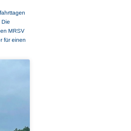
fahrttagen
 Die
h den MRSV
 für einen