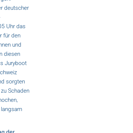
er deutscher
-
.05 Uhr das
r für den
innen und
en diesen
s Juryboot
Schweiz
nd sorgten
n zu Schaden
Knochen,
ß langsam
ag der