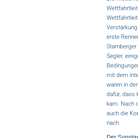
Wettfahrtlei
Wettfahrtlei
Verstärkung 
erste Rennen
Starnberger
Segler, eini
Bedingungen
mit dem int
waren in der
dafür, dass
kam. Nach dr
auch die Ko
nach.
Der Sonntag