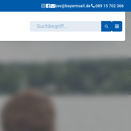
bsv@bayernsail.de
089 15 702 366