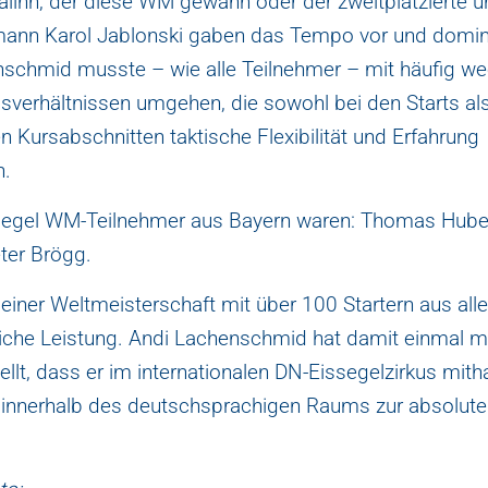
inn, der diese WM gewann oder der zweitplatzierte 
ann Karol Jablonski gaben das Tempo vor und domin
nschmid musste – wie alle Teilnehmer – mit häufig w
sverhältnissen umgehen, die sowohl bei den Starts al
n Kursabschnitten taktische Flexibilität und Erfahrung
n.
segel WM-Teilnehmer aus Bayern waren: Thomas Hube
ter Brögg.
 einer Weltmeisterschaft mit über 100 Startern aus alle
liche Leistung. Andi Lachenschmid hat damit einmal m
llt, dass er im internationalen DN-Eissegelzirkus mith
 innerhalb des deutschsprachigen Raums zur absolute