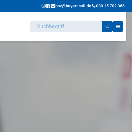
bsv@bayernsail.de
089 15 702 366