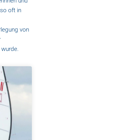
erinnen und
so oft in
rlegung von
r
 wurde.