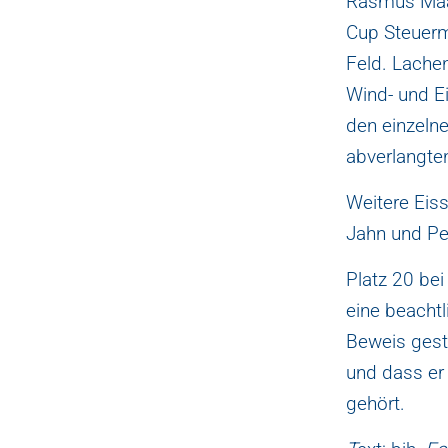
Rasmus Maal
Cup Steuerm
Feld. Lache
Wind- und Ei
den einzelne
abverlangte
Weitere Eis
Jahn und ⁠Pe
Platz 20 bei
eine beacht
Beweis geste
und dass er
gehört.