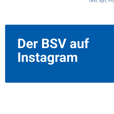
T
ext: bjh,
Fo
Der BSV auf
Instagram