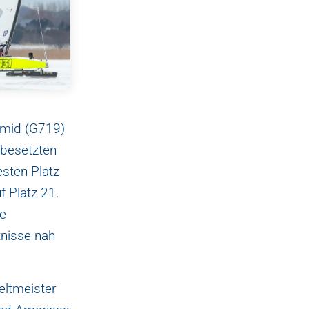
hmid (G719)
 besetzten
sten Platz
f Platz 21.
ne
tnisse nah
eltmeister