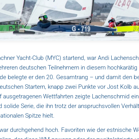
chner Yacht-Club (MYC) startend, war Andi Lachensc
ehreren deutschen Teilnehmern in diesem hochkarätig
de belegte er den 20. Gesamtrang – und damit den be
deutschen Startern, knapp zwei Punkte vor Jost Kolb au
nf ausgetragenen Wettfahrten zeigte Lachenschmid ei
solide Serie, die ihn trotz der anspruchsvollen Verhäl
ationalen Spitze hielt.
war durchgehend hoch. Favoriten wie der estnische W