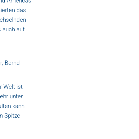
und Americas
ierten das
echselnden
s auch auf
r, Bernd
r Welt ist
ehr unter
alten kann –
n Spitze