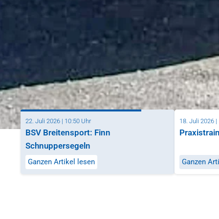
22. Juli 2026 | 10:50 Uhr
18. Juli 2026 |
BSV Breitensport: Finn
Praxistrai
Schnuppersegeln
Ganzen Artikel lesen
Ganzen Arti