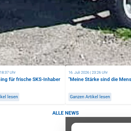
 18:37 Uhr
16. Juli 2026 | 23:26 Uhr
ning für frische SKS-Inhaber
"Meine Stärke sind die Men
kel lesen
Ganzen Artikel lesen
ALLE NEWS