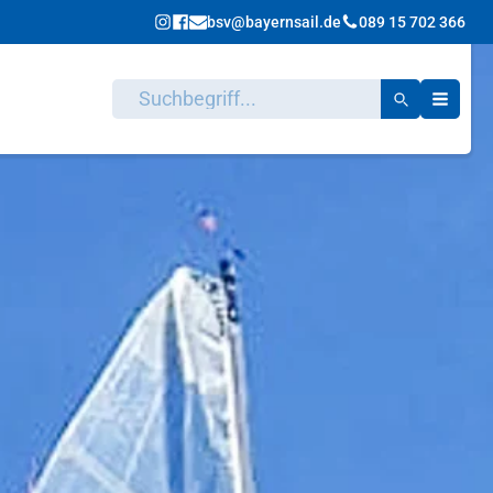
bsv@bayernsail.de
089 15 702 366